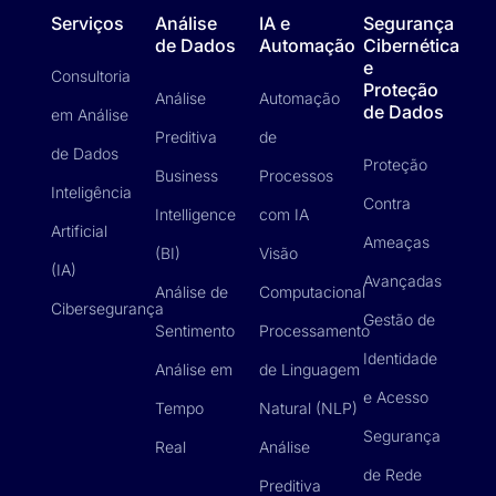
Serviços
Análise
IA e
Segurança
de Dados
Automação
Cibernética
e
Consultoria
Proteção
Análise
Automação
de Dados
em Análise
Preditiva
de
de Dados
Proteção
Business
Processos
Inteligência
Contra
Intelligence
com IA
Artificial
Ameaças
(BI)
Visão
(IA)
Avançadas
Análise de
Computacional
Cibersegurança
Gestão de
Sentimento
Processamento
Identidade
Análise em
de Linguagem
e Acesso
Tempo
Natural (NLP)
Segurança
Real
Análise
de Rede
Preditiva