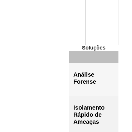
Soluções
Para
Análise
invest
pós-
Forense
inciden
Para
Isolamento
minimi
impact
Rápido de
Ameaças