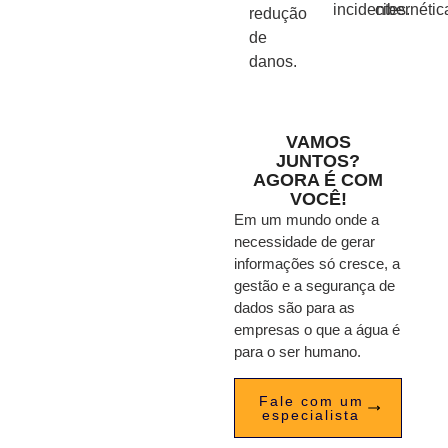
incidentes.
cibernétic
redução
de
danos.
VAMOS
JUNTOS?
AGORA É COM
VOCÊ!
Em um mundo onde a
necessidade de gerar
informações só cresce, a
gestão e a segurança de
dados são para as
empresas o que a água é
para o ser humano.
Fale com um
especialista