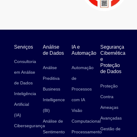
Serviços
Análise
IA e
Segurança
de Dados
Automação
Cibernética
e
Consultoria
Proteção
Análise
Automação
de Dados
em Análise
Preditiva
de
de Dados
Proteção
Business
Processos
Inteligência
Contra
Intelligence
com IA
Artificial
Ameaças
(BI)
Visão
(IA)
Avançadas
Análise de
Computacional
Cibersegurança
Gestão de
Sentimento
Processamento