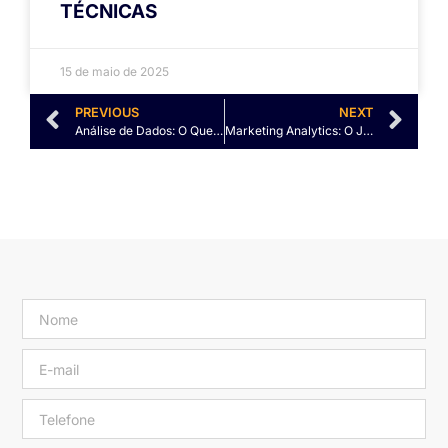
TÉCNICAS
15 de maio de 2025
PREVIOUS
NEXT
Análise de Dados: O Que é, Para Quem é e Por Que é Fundamental
Marketing Analytics: O Jogo que muitos Empresários Ignoram (e Perdem)!