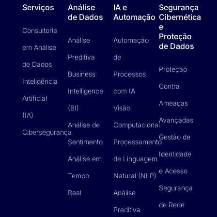
Serviços
Análise
IA e
Segurança
de Dados
Automação
Cibernética
e
Consultoria
Proteção
Análise
Automação
de Dados
em Análise
Preditiva
de
de Dados
Proteção
Business
Processos
Inteligência
Contra
Intelligence
com IA
Artificial
Ameaças
(BI)
Visão
(IA)
Avançadas
Análise de
Computacional
Cibersegurança
Gestão de
Sentimento
Processamento
Identidade
Análise em
de Linguagem
e Acesso
Tempo
Natural (NLP)
Segurança
Real
Análise
de Rede
Preditiva